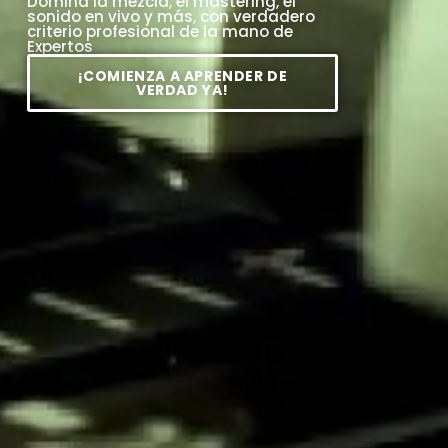
Domina la mezcla, el mastering, el
sonido en vivo y más, con verdadero
criterio profesional de la mano de
Expertos
¡COMIENZA A APRENDER DE
VERDAD YA!