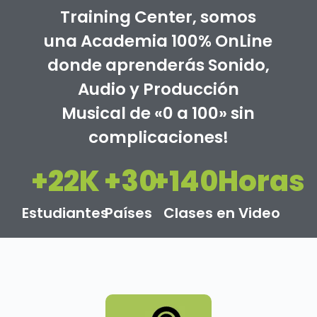
Training Center, somos
una Academia 100% OnLine
donde aprenderás Sonido,
Audio y Producción
Musical de «0 a 100» sin
complicaciones!
+
22
K
+
30
+
140
Horas
Estudiantes
Países
Clases en Video