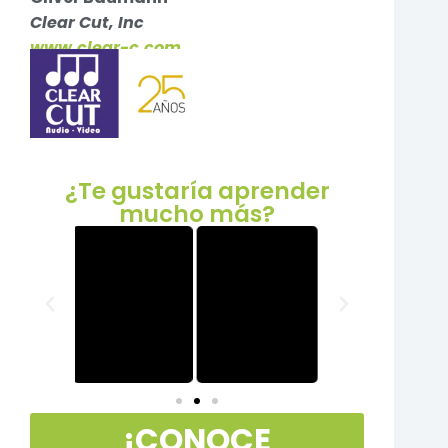
Clear Cut, Inc
www.clear-c.com
¿Te gustaría aprender
mucho más?
¡CONOCE