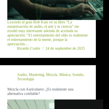
Leyendo al gran Bob Katz en su libro “La
masterización de audio, el arte y la ciencia” me
resultó muy interesante además de acertada su
apreciación: “El entrenamiento del oído es realmente
el entrenamiento de la mente, porque la
apreciación…
Ricardo Cortés
24 de septiembre de 2025
Audio
,
Mastering
,
Mezcla
,
Música
,
Sonido
,
Tecnología
Mezcla con Auriculares: ¿Es realmente una
alternativa confiable?