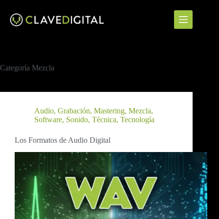
Saltar
al
contenido
Categoría
Mezcla
Audio
,
Grabación
,
Mastering
,
Mezcla
,
Software
,
Sonido
,
Técnica
,
Tecnología
Los Formatos de Audio Digital