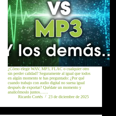
¿Cómo elegir WAV, MP3, FLAC o cualquier otro
sin perder calidad? Seguramente al igual que todos
en algún momento te has preguntado: ¿Por qué
cuando trabajo con audio digital no suena igual
después de exportar? Quédate un momento y
analicémoslo juntos……
Ricardo Cortés
23 de diciembre de 2025